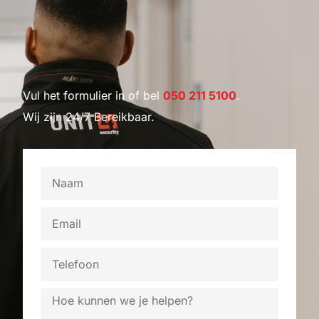
Vul het formulier in of bel
050 211 5100
.
Wij zijn 24/7 Bereikbaar.