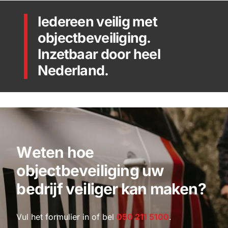
Iedereen veilig met
objectbeveiliging.
Inzetbaar door heel
Nederland.
W
e
t
e
n
h
o
e
o
b
j
e
c
t
b
e
v
e
i
l
i
g
i
n
g
u
w
b
e
d
r
i
j
f
v
e
i
l
i
g
e
r
k
a
n
m
a
k
e
n
?
Vul het formulier in of bel
050 211 5100
.